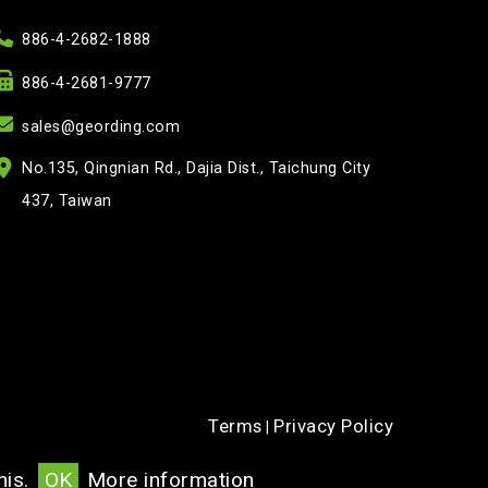
886-4-2682-1888
886-4-2681-9777
sales@geording.com
No.135, Qingnian Rd., Dajia Dist., Taichung City
437, Taiwan
Terms
Privacy Policy
|
his.
OK
More information