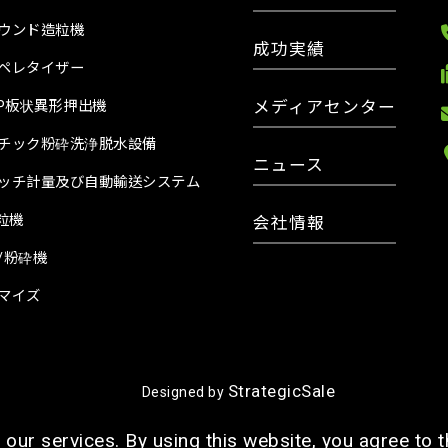
ウンド造粒機
成功実績
ペレタイザー
メディアセンター
PP板状異形押出機
チック粉砕洗浄脱水設備
ニュース
ッチ計量及び自動輸送システム
造粒機
会社情報
/粉砕機
マイズ
StrategicSale
Designed by
our services. By using this website, you agree to t