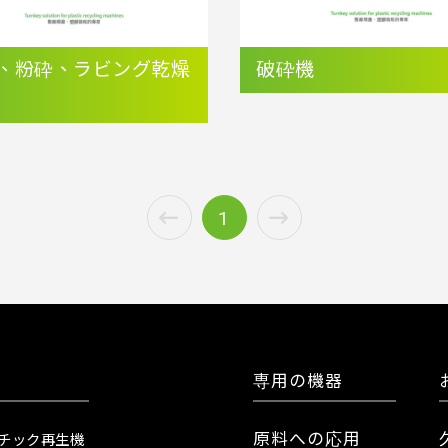
、粉砕、ラビング乾燥
破砕機
1
専用の機器
原料への応用
チック再生機