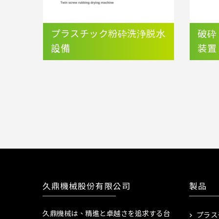
プラスチック粉砕洗浄脱水
破砕
設備
装置
久鼎機械股份有限公司
製品
久鼎機械は、精進と卓越さを追求する台
プラス