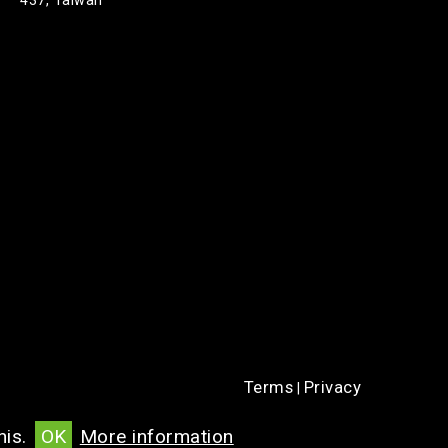
437, Taiwan
Terms
Privacy
|
his.
OK
More information