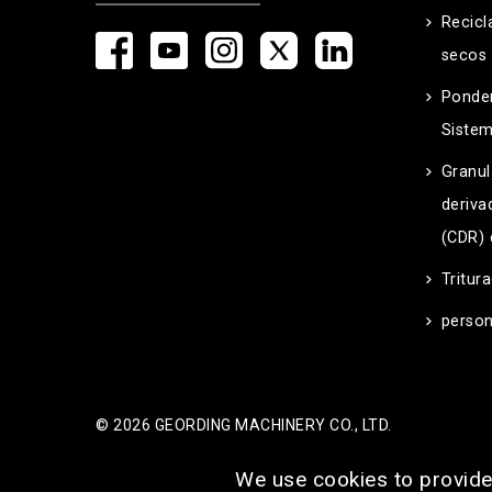
Recicl
secos 
Ponde
Siste
Granul
deriva
(CDR) 
Tritur
person
© 2026 GEORDING MACHINERY CO., LTD.
We use cookies to provide 