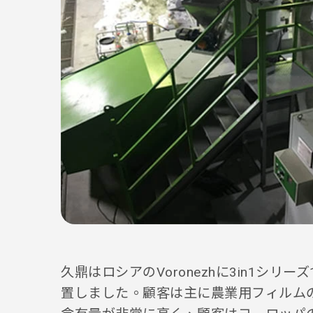
久鼎はロシアのVoronezhに3in1シリ
置しました。顧客は主に農業用フィルム