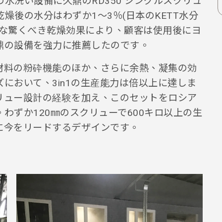
水洗い設備に久鼎のRD350 シングルスクリュ
燥後の水分はわずか1～3％(日本のKETT水分
うな驚くべき乾燥効果により、顧客は使用後にヨ
鼎の設備を強力に推薦したのです。
は材料の粉砕機能のほか、さらに余熱、凝集の効
において、3in1の生産能力は倍以上に達しま
リュー設計の経験を加え、このセットをロシア
わずか120㎜のスクリューで600キロ以上の生
対に今をリードするデザインです。