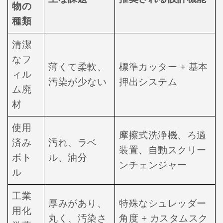
物の
種類
清潔
なフ
薄くて柔軟、
標準カッター + 基本
ィル
汚染が少ない
押出システム
ム
廃
材
使用
摩擦式洗浄機、ろ過
済み
汚れ、ラベ
装置、自動スクリー
ボト
ル、油分
ンチェンジャー
ル
工業
厚みがあり、
特殊なシュレッダー
用化
丸く、汚染さ
角度 + カスタムスク